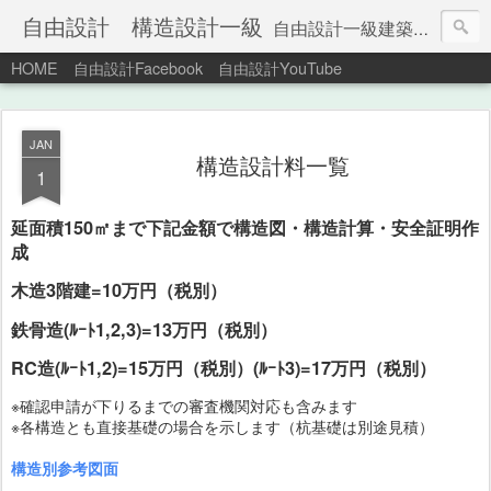
自由設計 構造設計一級
自由設計一級建築士事務所 j_sekkei@nifty.com 〒221-0803 横浜市神奈川区中丸45 ℡045-491-4339 樋口 博
HOME
自由設計Facebook
自由設計YouTube
JAN
構造設計料一覧
1
延面積150㎡まで下記金額で構造図・構造計算・安全証明作
成
木造3階建=10万円（税別）
鉄骨造(ﾙｰﾄ1,2,3)=13万円（税別）
RC造(ﾙｰﾄ1,2)=15万円（税別）(ﾙｰﾄ3)=17万円（税別）
※確認申請が下りるまでの審査機関対応も含みます
※各構造とも直接基礎の場合を示します（杭基礎は別途見積）
構造別参考図面